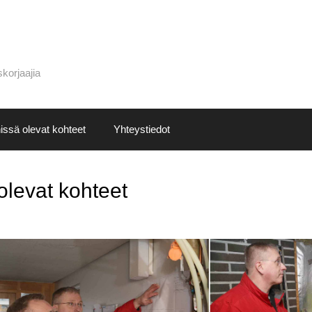
korjaajia
issä olevat kohteet
Yhteystiedot
olevat kohteet