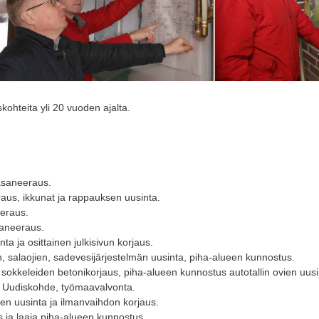
ohteita yli 20 vuoden ajalta.
asaneeraus.
us, ikkunat ja rappauksen uusinta.
eraus.
saneeraus.
a ja osittainen julkisivun korjaus.
 salaojien, sadevesijärjestelmän uusinta, piha-alueen kunnostus.
okkeleiden betonikorjaus, piha-alueen kunnostus autotallin ovien uusi
 Uudiskohde, työmaavalvonta.
n uusinta ja ilmanvaihdon korjaus.
s ja laaja piha-alueen kunnostus.