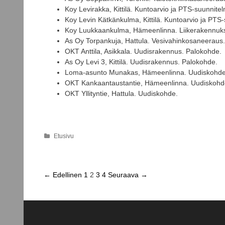
Koy Levirakka, Kittilä. Kuntoarvio ja PTS-suunnite
Koy Levin Kätkänkulma, Kittilä. Kuntoarvio ja PTS
Koy Luukkaankulma, Hämeenlinna. Liikerakennuks
As Oy Torpankuja, Hattula. Vesivahinkosaneeraus.
OKT Anttila, Asikkala. Uudisrakennus. Palokohde.
As Oy Levi 3, Kittilä. Uudisrakennus. Palokohde.
Loma-asunto Munakas, Hämeenlinna. Uudiskohde
OKT Kankaantaustantie, Hämeenlinna. Uudiskohd
OKT Yllityntie, Hattula. Uudiskohde.
K
Etusivu
a
t
e
g
A
← Edellinen
1
2
3
4
Seuraava →
o
r
r
t
i
a
i
t
k