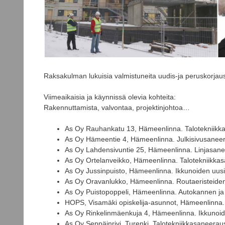
Raksakulman lukuisia valmistuneita uudis-ja peruskorjausk
Viimeaikaisia ja käynnissä olevia kohteita:
Rakennuttamista, valvontaa, projektinjohtoa…
As Oy Rauhankatu 13, Hämeenlinna. Talotekniikk
As Oy Hämeentie 4, Hämeenlinna. Julkisivusaneera
As Oy Lahdensivuntie 25, Hämeenlinna. Linjasane
As Oy Ortelanveikko, Hämeenlinna. Talotekniikka
As Oy Jussinpuisto, Hämeenlinna. Ikkunoiden uusint
As Oy Oravanlukko, Hämeenlinna. Routaeristeiden,
As Oy Puistopoppeli, Hämeenlinna. Autokannen ja s
HOPS, Visamäki opiskelija-asunnot, Hämeenlinna.
As Oy Rinkelinmäenkuja 4, Hämeenlinna. Ikkunoide
As Oy Seppäinrivi, Turenki. Talotekniikkasaneerau