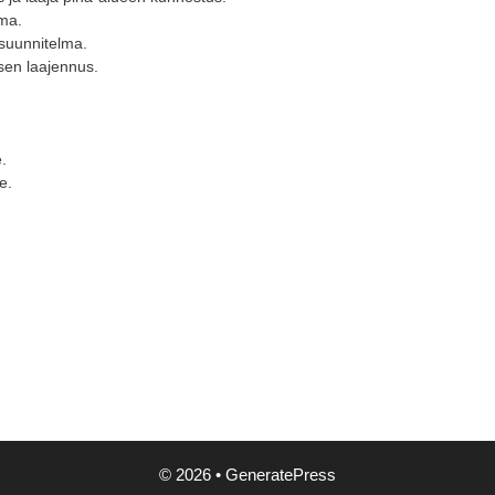
lma.
-suunnitelma.
en laajennus.
.
e.
© 2026
•
GeneratePress