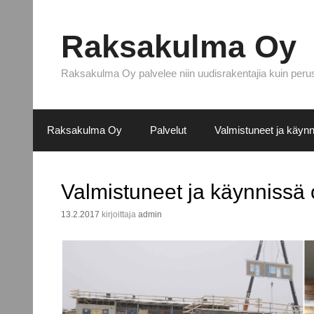
Siirry
sisältöön
Raksakulma Oy
Raksakulma Oy palvelee niin uudisrakentajia kuin perus
Raksakulma Oy
Palvelut
Valmistuneet ja käynn
Valmistuneet ja käynnissä 
13.2.2017
kirjoittaja
admin